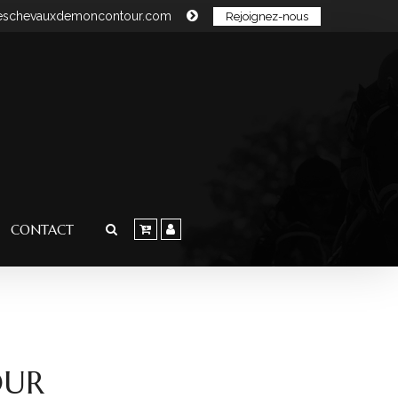
leschevauxdemoncontour.com
Rejoignez-nous
CONTACT
OUR