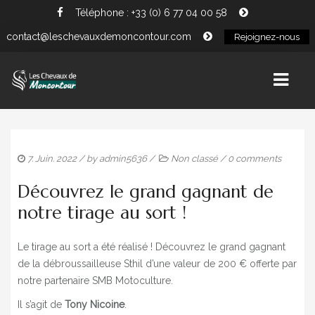
Téléphone : +33 (0) 6 77 04 00 58
contact@leschevauxdemoncontour.com
Rejoignez-nous
ACCUEIL
7. Juin. 2022
/ by
admin5636
/
Non classé
/
0 comments
ACTUALITÉS
Découvrez le grand gagnant de
L’ÉQUIPE
notre tirage au sort !
TARIFS
Le tirage au sort a été réalisé ! Découvrez le grand gagnant
CONTACT
de la débroussailleuse Sthil d’une valeur de 200 € offerte par
notre partenaire SMB Motoculture.
PANIER
Il s’agit de
Tony Nicoine
.