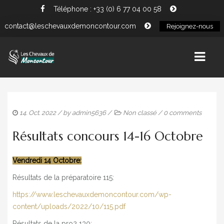
Téléphone : +33 (0) 6 77 04 00 58
contact@leschevauxdemoncontour.com
Rejoignez-nous
ACCUEIL
14. Oct. 2022
/ by
admin5636
/
Non classé
/
0 comments
ACTUALITÉS
Résultats concours 14-16 Octobre
L’ÉQUIPE
Vendredi 14 Octobre:
TARIFS
Résultats de la préparatoire 115:
CONTACT
https://www.leschevauxdemoncontour.com/wp-
PANIER
content/uploads/2022/10/115.pdf
Résultats de la pro2 130: